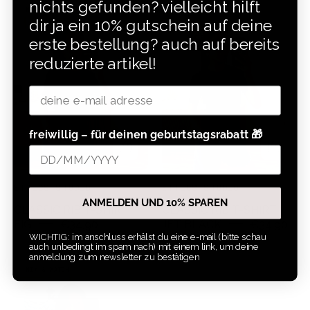
nichts gefunden? vielleicht hilft
classic
classic
MIX & MATCH
MIX & MATCH
rib
rib
dir ja ein 10% gutschein auf deine
t-
t-
erste bestellung? auch auf bereits
shirt
shirt
reduzierte artikel!
fig
jet
black
.
freiwillig – für deinen geburtstagsrabatt 🎁
ETTICS STUDIO
ETTICS STUDIO
ANMELDEN UND 10% SPAREN
CLASSIC RIB T-SHIRT
CLASSIC RIB T-SHIRT
FIG
€34,90
JET BLACK
€34,90
WICHTIG: im anschluss erhälst du eine e-mail (bitte schau
auch unbedingt im spam nach) mit einem link, um deine
anmeldung zum newsletter zu bestätigen
classic
MIX & MATCH
rib
t-